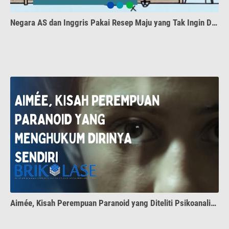
Negara AS dan Inggris Pakai Resep Maju yang Tak Ingin Dipakai Negara Berkembang
Aimée, Kisah Perempuan Paranoid yang Diteliti Psikoanalis, Jacques Lacan