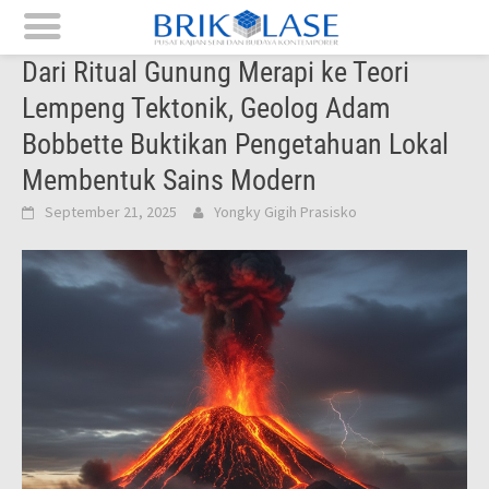
Skip
Dari Ritual Gunung Merapi ke Teori
to
Lempeng Tektonik, Geolog Adam
content
Bobbette Buktikan Pengetahuan Lokal
Membentuk Sains Modern
September 21, 2025
Yongky Gigih Prasisko