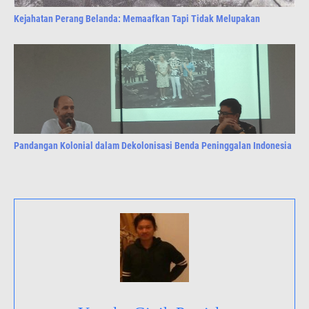
Kejahatan Perang Belanda: Memaafkan Tapi Tidak Melupakan
Pandangan Kolonial dalam Dekolonisasi Benda Peninggalan Indonesia