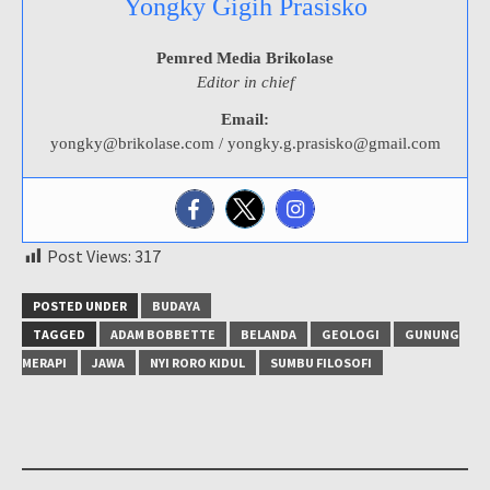
Yongky Gigih Prasisko
Pemred Media Brikolase
Editor in chief
Email:
yongky@brikolase.com / yongky.g.prasisko@gmail.com
Post Views:
317
POSTED UNDER
BUDAYA
TAGGED
ADAM BOBBETTE
BELANDA
GEOLOGI
GUNUNG
MERAPI
JAWA
NYI RORO KIDUL
SUMBU FILOSOFI