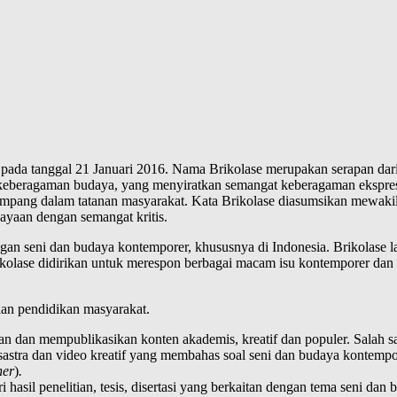
 pada tanggal 21 Januari 2016. Nama Brikolase merupakan serapan dari
n keberagaman budaya, yang menyiratkan semangat keberagaman ekspres
impang dalam tatanan masyarakat. Kata Brikolase diasumsikan mewakili
yaan dengan semangat kritis.
an seni dan budaya kontemporer, khususnya di Indonesia. Brikolase la
olase didirikan untuk merespon berbagai macam isu kontemporer dan g
dan pendidikan masyarakat.
 dan mempublikasikan konten akademis, kreatif dan populer. Salah sa
rya sastra dan video kreatif yang membahas soal seni dan budaya konte
ner
)
.
hasil penelitian, tesis, disertasi yang berkaitan dengan tema seni da