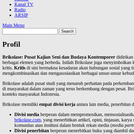
Kanal TV
Radio
ARSIP
Main Menu
Profil
Brikolase: Pusat Kajian Seni dan Budaya Kontemporer
didirikan
berbagai elemen yang berbeda. Istilah Brikolase juga menyimbolka
kritis.
Kritis
di sini bermakna kesadaran akan hubungan sosial yang t
mengkombinasikan dan mengasosiasikan berbagai unsur-unsur kebuda
Brikolase adalah pusat studi yang menaruh perhatian pada perkembang
di masyarakat dalam zaman yang terus berkembang dengan pesat. Brik
konteks masyarakat Indonesia.
Brikolase memiliki
empat divisi kerja
antara lain media, penerbitan 
Divisi media
berperan dalam mempromosikan, mensosialisasikan
brikolase.com
, yang menerbitkan artikel, opini, tinjauan, ka
komunitas atau institusi dalam bentuk rekan media (
media part
Divisi penerbitan
berperan menerbitkan buku yang diambil dari 