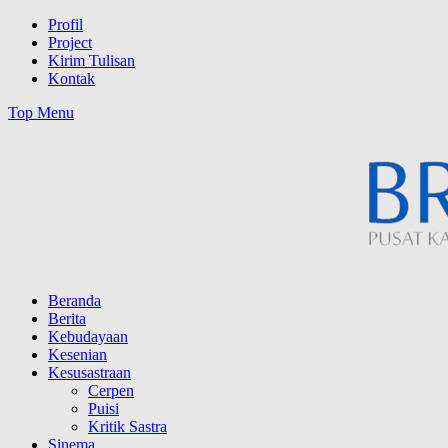
Skip
Profil
to
Project
content
Kirim Tulisan
Kontak
Top Menu
Beranda
Berita
Kebudayaan
Kesenian
Kesusastraan
Cerpen
Puisi
Kritik Sastra
Sinema