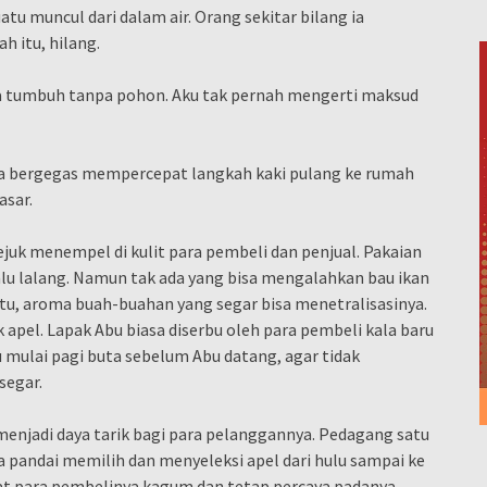
tu muncul dari dalam air. Orang sekitar bilang ia
h itu, hilang.
a tumbuh tanpa pohon. Aku tak pernah mengerti maksud
Ia bergegas mempercepat langkah kaki pulang ke rumah
asar.
sejuk menempel di kulit para pembeli dan penjual. Pakaian
lu lalang. Namun tak ada yang bisa mengalahkan bau ikan
itu, aroma buah-buahan yang segar bisa menetralisasinya.
 apel. Lapak Abu biasa diserbu oleh para pembeli kala baru
mulai pagi buta sebelum Abu datang, agar tidak
segar.
enjadi daya tarik bagi para pelanggannya. Pedagang satu
Ia pandai memilih dan menyeleksi apel dari hulu sampai ke
uat para pembelinya kagum dan tetap percaya padanya.