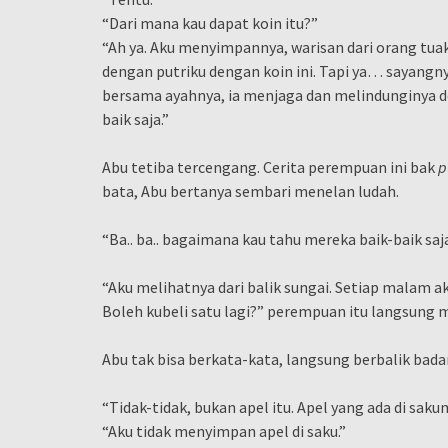
“Dari mana kau dapat koin itu?”
“Ah ya. Aku menyimpannya, warisan dari orang tua
dengan putriku dengan koin ini. Tapi ya… sayangny
bersama ayahnya, ia menjaga dan melindunginya de
baik saja.”
Abu tetiba tercengang. Cerita perempuan ini bak
p
bata, Abu bertanya sembari menelan ludah.
“Ba.. ba.. bagaimana kau tahu mereka baik-baik saj
“Aku melihatnya dari balik sungai. Setiap malam a
Boleh kubeli satu lagi?” perempuan itu langsung 
Abu tak bisa berkata-kata, langsung berbalik bad
“Tidak-tidak, bukan apel itu. Apel yang ada di saku
“Aku tidak menyimpan apel di saku.”