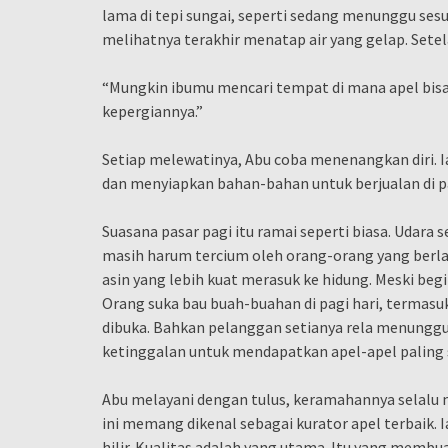
lama di tepi sungai, seperti sedang menunggu sesua
melihatnya terakhir menatap air yang gelap. Setela
“Mungkin ibumu mencari tempat di mana apel bis
kepergiannya.”
Setiap melewatinya, Abu coba menenangkan diri. 
dan menyiapkan bahan-bahan untuk berjualan di p
Suasana pasar pagi itu ramai seperti biasa. Udara 
masih harum tercium oleh orang-orang yang berla
asin yang lebih kuat merasuk ke hidung. Meski beg
Orang suka bau buah-buahan di pagi hari, termasuk
dibuka. Bahkan pelanggan setianya rela menunggu 
ketinggalan untuk mendapatkan apel-apel paling 
Abu melayani dengan tulus, keramahannya selalu m
ini memang dikenal sebagai kurator apel terbaik. 
hilir. Kualitas adalah yang utama. Itu yang memb