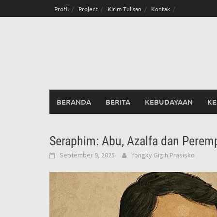
Skip
Profil
Project
Kirim Tulisan
Kontak
to
content
BERANDA
BERITA
KEBUDAYAAN
KE
Seraphim: Abu, Azalfa dan Perem
September 9, 2025
Yongky Gigih Prasisko