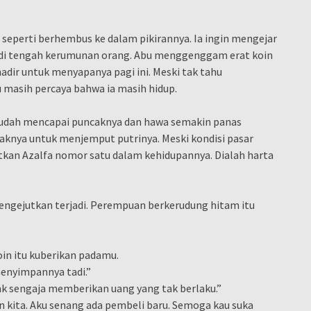
u seperti berhembus ke dalam pikirannya. Ia ingin mengejar
g di tengah kerumunan orang. Abu menggenggam erat koin
hadir untuk menyapanya pagi ini. Meski tak tahu
u masih percaya bahwa ia masih hidup.
i sudah mencapai puncaknya dan hawa semakin panas
aknya untuk menjemput putrinya. Meski kondisi pasar
tkan Azalfa nomor satu dalam kehidupannya. Dialah harta
engejutkan terjadi. Perempuan berkerudung hitam itu
oin itu kuberikan padamu.
menyimpannya tadi.”
idak sengaja memberikan uang yang tak berlaku.”
n kita. Aku senang ada pembeli baru. Semoga kau suka