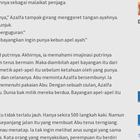
nya sebagai malaikat penjaga.
ahnya,” Azalfa tampak girang menggeret tangan ayahnya.
unjuk.
berguguran.”
bayangkan ingin punya kebun apel ayah.”
putrinya. Akhirnya, ia memahami imajinasi putrinya
n terus bermain. Maka diambilah apel bayangan itu dari
etik apel-apel itu sebelum ketahuan oleh yang punya.
 dan celananya. Abu meminta Azalfa bersembunyi. Ia
memenuhi pakaian Abu. Dengan sebuah siulan, Azalfa
. Dunia bak milik mereka berdua. Bayangan apel-apel itu
tu tidak terlalu jauh. Hanya sekira 500 langkah kaki. Namun
 sepanjang jalan itu yang membuat Abu terus terngiang.
ak mau menatap. Ia tak ingin melihat arus sungai yang sama
ga. Kata orang yang menyaksikan, perempuan itu berdiri