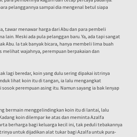
para pelanggannya sampai dia mengenal betul siapa
anda, tawar menawar harga dari Abu dan para pembeli
 lain. Meski ada pula pelanggan baru. Ya, ada tapi sangat
pak Abu. Ia tak banyak bicara, hanya membeli lima buah
as melihat wajahnya, perempuan berpakaian dan
lagi beredar, koin yang dulu sering dipakai istrinya
duk lihat koin itu di tangan, ia lalu mengangkat
i sosok perempuan asing itu. Namun sayang ia bak lenyap
ng bermain menggelindingkan koin itu di lantai, lalu
Kadang koin dilempar ke atas dan meminta Azalfa
ta berharga bagi keluarga kecil ini, tak peduli tebakannya
strinya untuk dijadikan alat tukar bagi Azalfa untuk pura-