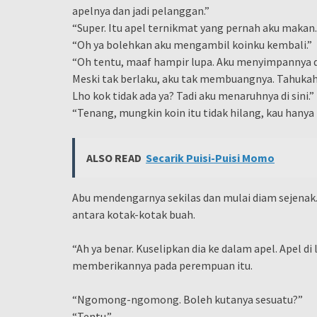
apelnya dan jadi pelanggan.”
“Super. Itu apel ternikmat yang pernah aku makan.
“Oh ya bolehkan aku mengambil koinku kembali.”
“Oh tentu, maaf hampir lupa. Aku menyimpannya 
Meski tak berlaku, aku tak membuangnya. Tahukah 
Lho kok tidak ada ya? Tadi aku menaruhnya di sini.”
“Tenang, mungkin koin itu tidak hilang, kau hanya
ALSO READ
Secarik Puisi-Puisi Momo
Abu mendengarnya sekilas dan mulai diam sejenak
antara kotak-kotak buah.
“Ah ya benar. Kuselipkan dia ke dalam apel. Apel di
memberikannya pada perempuan itu.
“Ngomong-ngomong. Boleh kutanya sesuatu?”
“Tentu.”