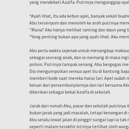
yang mendekati Azalfa. Putrinya menganggap ayah
“Ayah lihat, itu ada kebun apel, banyak sekali bu
Abu tersenyum dan menoleh ke arah putrinya men
“Mana? Aku hanya melihat ranting dan daun yang 
“Yang penting bukan apa yang ayah lihat. Aku mem
Abu perlu waktu sejenak untuk menangkap maksud 
sebagai seorang anak, dan ia memang di masa ingi
pohon. Putrinya tampak senang. Abu bergegas mem
Dia mengumpulkan semua apel itu di kantong baju
memberi kode saat mereka harus lari. Apel sudah 
keluar dari persembunyiannya dan lari bersama Abu
diberikan sebagai bekal Azalfa di sekolah.
Jarak dari rumah Abu, pasar dan sekolah putrinya i
bukan jarak yang jadi masalah, tetapi kenangan di
Abu selalu lewat jalan di pinggir sungai tapi ia t
seperti malam terakhir istrinya terlihat oleh war