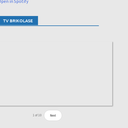
pen in Spotify
TV BRIKOLASE
1
of
10
Next