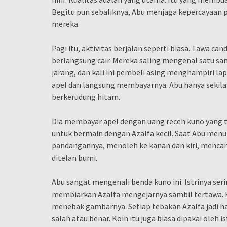
Begitu pun sebaliknya, Abu menjaga kepercayaan 
mereka.
Pagi itu, aktivitas berjalan seperti biasa. Tawa c
berlangsung cair. Mereka saling mengenal satu sama
jarang, dan kali ini pembeli asing menghampiri la
apel dan langsung membayarnya. Abu hanya sekil
berkerudung hitam.
Dia membayar apel dengan uang receh kuno yang tak 
untuk bermain dengan Azalfa kecil. Saat Abu menun
pandangannya, menoleh ke kanan dan kiri, mencar
ditelan bumi.
Abu sangat mengenali benda kuno ini. Istrinya seri
membiarkan Azalfa mengejarnya sambil tertawa. 
menebak gambarnya. Setiap tebakan Azalfa jadi har
salah atau benar. Koin itu juga biasa dipakai oleh i