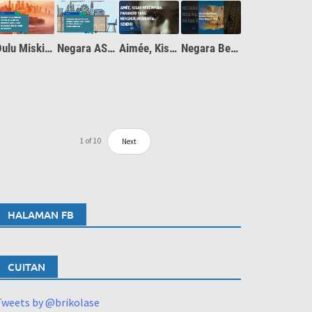
Dulu Miskin, Apa Resep Rahasia China Jadi Negara Maju dan Inovatif?
Negara AS dan Inggris Pakai Resep Maju yang Tak Ingin Dipakai Negara Berkembang
Aimée, Kisah Perempuan Paranoid yang Diteliti Psikoanalis, Jacques Lacan
Negara Berkembang Bisa Maju Pakai Pasar Bebas itu Mitos
1
of
10
Next
HALAMAN FB
CUITAN
Tweets by @brikolase