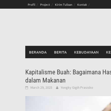
Skip
Profil
Project
Kirim Tulisan
Kontak
to
content
BERANDA
BERITA
KEBUDAYAAN
KE
Kapitalisme Buah: Bagaimana Has
dalam Makanan
March 29, 2025
Yongky Gigih Prasisko