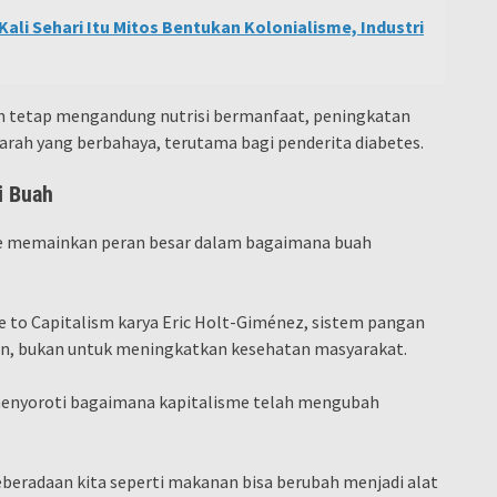
ali Sehari Itu Mitos Bentukan Kolonialisme, Industri
h tetap mengandung nutrisi bermanfaat, peningkatan
rah yang berbahaya, terutama bagi penderita diabetes.
i Buah
isme memainkan peran besar dalam bagaimana buah
de to Capitalism karya Eric Holt-Giménez, sistem pangan
n, bukan untuk meningkatkan kesehatan masyarakat.
 menyoroti bagaimana kapitalisme telah mengubah
beradaan kita seperti makanan bisa berubah menjadi alat