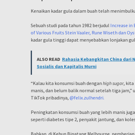
Kenaikan kadar gula dalam buah telah menimbulk
Sebuah studi pada tahun 1982 berjudul
Increase in
of Various Fruits Stein Vaaler, Rune Wiseth dan Oy
kadar gula tinggi dapat menyebabkan lonjakan gu
ALSO READ
Rahasia Kebangkitan China dari 
Sosialis dan Kapitalis Murni
“Kalau kita konsumsi buah dengan
high sugar
, kit
manis, dan belum balik normal setelah tiga jam,” u
TikTok pribadinya,
@felix.zulhendri.
Peningkatan konsumsi buah yang lebih manis juga 
seperti diabetes tipe 2, penyakit jantung, dan koles
Bahkan, di Kebun Binatang Melbourne, pemberian