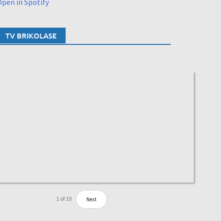
pen in Spotify
TV BRIKOLASE
1
of
10
Next