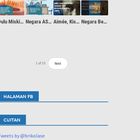
Dulu Miskin, Apa Resep Rahasia China Jadi Negara Maju dan Inovatif?
Negara AS dan Inggris Pakai Resep Maju yang Tak Ingin Dipakai Negara Berkembang
Aimée, Kisah Perempuan Paranoid yang Diteliti Psikoanalis, Jacques Lacan
Negara Berkembang Bisa Maju Pakai Pasar Bebas itu Mitos
1
of
10
Next
HALAMAN FB
CUITAN
Tweets by @brikolase