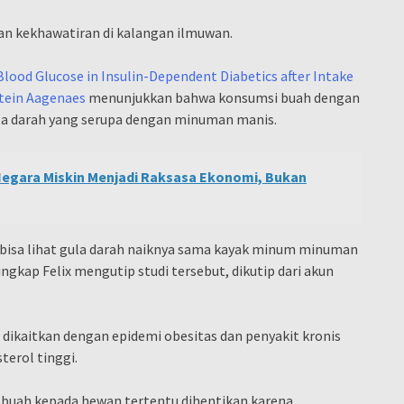
an kekhawatiran di kalangan ilmuwan.
 Blood Glucose in Insulin-Dependent Diabetics after Intake
stein Aagenaes
menunjukkan bahwa konsumsi buah dengan
la darah yang serupa dengan minuman manis.
Negara Miskin Menjadi Raksasa Ekonomi, Bukan
a bisa lihat gula darah naiknya sama kayak minum minuman
ngkap Felix mengutip studi tersebut, dikutip dari akun
dikaitkan dengan epidemi obesitas dan penyakit kronis
terol tinggi.
 buah kepada hewan tertentu dihentikan karena