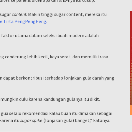
ites ke panelis dicek apakah
br
ix-nya itu cukup.
u sugar
content
. Makin tinggi sugar content, mereka itu
e Tirta PengPengPeng.
atu faktor utama dalam seleksi buah modern adalah
ng cenderung lebih kecil, kaya serat, dan memiliki rasa
 dapat berkontribusi terhadap lonjakan gula darah yang
 mungkin dulu karena kandungan gulanya itu dikit.
i gua selalu rekomendasi kalau buah itu dimakan sebagai
karena itu
sugar spike
(lonjakan gula) banget,” katanya.