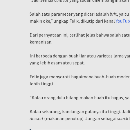
“Jadi semua
cultivar
yang sudah dikembangin akan d
Salah satu parameter yang dicari adalah
brix
, yait
makin oke,” ungkap Felix, dikutip dari kanal
YouTub
Dari pernyataan ini, terlihat jelas bahwa salah s
kemanisan.
Ini berbeda dengan buah liar atau varietas lama ya
yang lebih asam atau sepat.
Felix juga menyoroti bagaimana buah-buah modern
lebih tinggi.
“Kalau orang dulu bilang makan buah itu bagus, ya
Kalau sekarang, kandungan gulanya itu tinggi. Jad
dessert
(makanan penutup). Jangan sebagai
snack