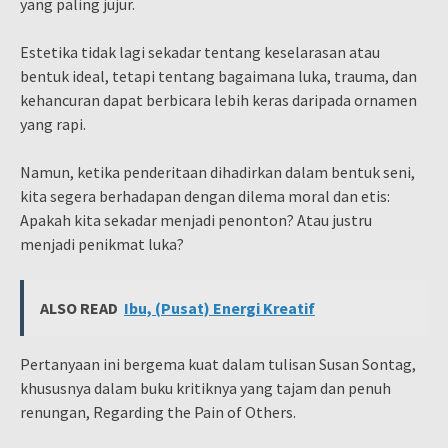
yang paling jujur.
Estetika tidak lagi sekadar tentang keselarasan atau
bentuk ideal, tetapi tentang bagaimana luka, trauma, dan
kehancuran dapat berbicara lebih keras daripada ornamen
yang rapi.
Namun, ketika penderitaan dihadirkan dalam bentuk seni,
kita segera berhadapan dengan dilema moral dan etis:
Apakah kita sekadar menjadi penonton? Atau justru
menjadi penikmat luka?
ALSO READ
Ibu, (Pusat) Energi Kreatif
Pertanyaan ini bergema kuat dalam tulisan Susan Sontag,
khususnya dalam buku kritiknya yang tajam dan penuh
renungan, Regarding the Pain of Others.