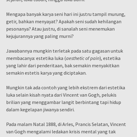
Mengapa banyak karya seni hari ini justru tampil murung,
getir, bahkan menyayat? Apakah seni sudah kehilangan
pesonanya? Atau justru, di sanalah seni menemukan
kejujurannya yang paling murni?
Jawabannya mungkin terletak pada satu gagasan untuk
membacanya: estetika luka (
aesthetic of pain
), estetika
yang lahir dari penderitaan, bak semakin menyakitkan
semakin estetis karya yang diciptakan.
Mungkin tak ada contoh yang lebih ekstrem dari estetika
luka selain kisah nyata dari Vincent van Gogh, pelukis
brilian yang menggambar langit berbintang tapi hidup
dalam kegelapan jiwanya sendiri.
Pada malam Natal 1888, di Arles, Prancis Selatan, Vincent
van Gogh mengalami ledakan krisis mental yang tak