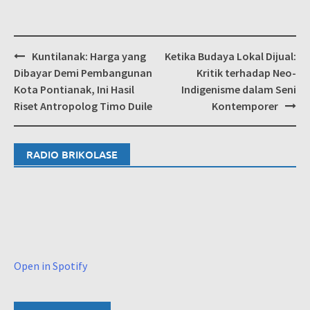
Post
Kuntilanak: Harga yang
Ketika Budaya Lokal Dijual:
navigation
Dibayar Demi Pembangunan
Kritik terhadap Neo-
Kota Pontianak, Ini Hasil
Indigenisme dalam Seni
Riset Antropolog Timo Duile
Kontemporer
RADIO BRIKOLASE
Open in Spotify