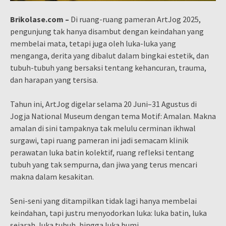
Brikolase.com –
Di ruang-ruang pameran ArtJog 2025,
pengunjung tak hanya disambut dengan keindahan yang
membelai mata, tetapi juga oleh luka-luka yang
menganga, derita yang dibalut dalam bingkai estetik, dan
tubuh-tubuh yang bersaksi tentang kehancuran, trauma,
dan harapan yang tersisa.
Tahun ini, ArtJog digelar selama 20 Juni–31 Agustus di
Jogja National Museum dengan tema Motif: Amalan. Makna
amalan di sini tampaknya tak melulu cerminan ikhwal
surgawi, tapi ruang pameran ini jadi semacam klinik
perawatan luka batin kolektif, ruang refleksi tentang
tubuh yang tak sempurna, dan jiwa yang terus mencari
makna dalam kesakitan.
Seni-seni yang ditampilkan tidak lagi hanya membelai
keindahan, tapi justru menyodorkan luka: luka batin, luka
sejarah, luka tubuh, hingga luka bumi.