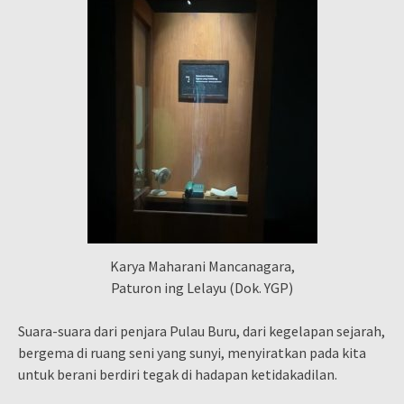
Karya Maharani Mancanagara,
Paturon ing Lelayu (Dok. YGP)
Suara-suara dari penjara Pulau Buru, dari kegelapan sejarah,
bergema di ruang seni yang sunyi, menyiratkan pada kita
untuk berani berdiri tegak di hadapan ketidakadilan.