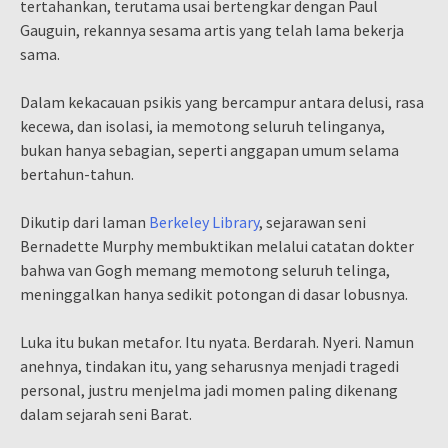
tertahankan, terutama usai bertengkar dengan Paul
Gauguin, rekannya sesama artis yang telah lama bekerja
sama.
Dalam kekacauan psikis yang bercampur antara delusi, rasa
kecewa, dan isolasi, ia memotong seluruh telinganya,
bukan hanya sebagian, seperti anggapan umum selama
bertahun-tahun.
Dikutip dari laman
Berkeley Library
, sejarawan seni
Bernadette Murphy membuktikan melalui catatan dokter
bahwa van Gogh memang memotong seluruh telinga,
meninggalkan hanya sedikit potongan di dasar lobusnya.
Luka itu bukan metafor. Itu nyata. Berdarah. Nyeri. Namun
anehnya, tindakan itu, yang seharusnya menjadi tragedi
personal, justru menjelma jadi momen paling dikenang
dalam sejarah seni Barat.