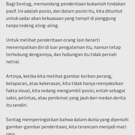
Bagi Sontag, memandang penderitaan bukanlah tindakan
pasif. Ini adalah posisi, dan dalam posisi itu, kita dituntut
untuk sadar akan kekuasaan yang tampil di panggung
tanpa tedeng aling-aling.
Untuk melihat penderitaan orang lain berarti
menempatkan diri di luar pengalaman itu, namun tetap
terhubung dengannya, dan hubungan itu tidak pernah
netral.
Artinya, ketika kita melihat gambar korban perang,
kelaparan, atau kekerasan, kita tidak hanya menyaksikan
fakta visual, kita sedang mengambil posisi, entah sebagai
saksi, pelintas, atau penikmat yang jauh dari medan derita
itu sendiri.
Sontag memperingatkan bahwa dalam dunia yang dipenuhi
gambar-gambar penderitaan, kita terancam menjadi mati
rasa.