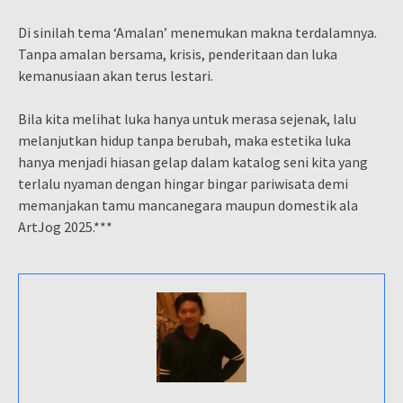
Di sinilah tema ‘Amalan’ menemukan makna terdalamnya.
Tanpa amalan bersama, krisis, penderitaan dan luka
kemanusiaan akan terus lestari.
Bila kita melihat luka hanya untuk merasa sejenak, lalu
melanjutkan hidup tanpa berubah, maka estetika luka
hanya menjadi hiasan gelap dalam katalog seni kita yang
terlalu nyaman dengan hingar bingar pariwisata demi
memanjakan tamu mancanegara maupun domestik ala
ArtJog 2025.***