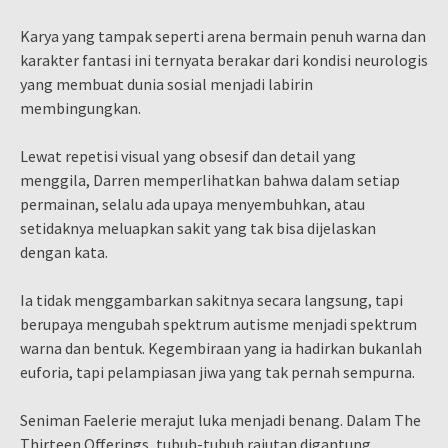
Karya yang tampak seperti arena bermain penuh warna dan
karakter fantasi ini ternyata berakar dari kondisi neurologis
yang membuat dunia sosial menjadi labirin
membingungkan.
Lewat repetisi visual yang obsesif dan detail yang
menggila, Darren memperlihatkan bahwa dalam setiap
permainan, selalu ada upaya menyembuhkan, atau
setidaknya meluapkan sakit yang tak bisa dijelaskan
dengan kata.
Ia tidak menggambarkan sakitnya secara langsung, tapi
berupaya mengubah spektrum autisme menjadi spektrum
warna dan bentuk. Kegembiraan yang ia hadirkan bukanlah
euforia, tapi pelampiasan jiwa yang tak pernah sempurna.
Seniman Faelerie merajut luka menjadi benang. Dalam The
Thirteen Offerings, tubuh-tubuh rajutan digantung