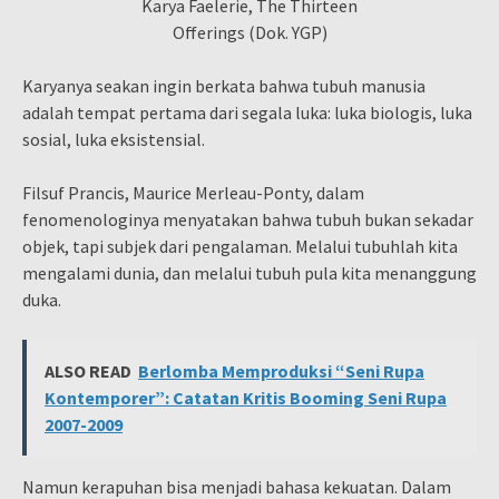
Karya Faelerie, The Thirteen
Offerings (Dok. YGP)
Karyanya seakan ingin berkata bahwa tubuh manusia
adalah tempat pertama dari segala luka: luka biologis, luka
sosial, luka eksistensial.
Filsuf Prancis, Maurice Merleau-Ponty, dalam
fenomenologinya menyatakan bahwa tubuh bukan sekadar
objek, tapi subjek dari pengalaman. Melalui tubuhlah kita
mengalami dunia, dan melalui tubuh pula kita menanggung
duka.
ALSO READ
Berlomba Memproduksi “Seni Rupa
Kontemporer”: Catatan Kritis Booming Seni Rupa
2007-2009
Namun kerapuhan bisa menjadi bahasa kekuatan. Dalam