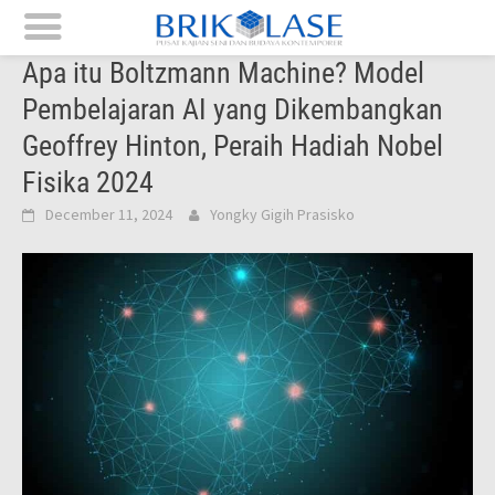
Skip
Apa itu Boltzmann Machine? Model
to
Pembelajaran AI yang Dikembangkan
content
Geoffrey Hinton, Peraih Hadiah Nobel
Fisika 2024
December 11, 2024
Yongky Gigih Prasisko