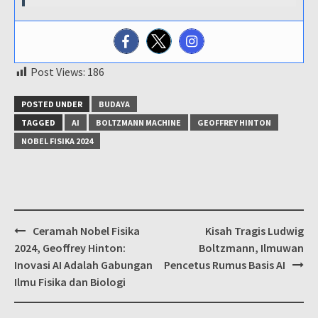
Post Views:
186
POSTED UNDER
BUDAYA
TAGGED
AI
BOLTZMANN MACHINE
GEOFFREY HINTON
NOBEL FISIKA 2024
Post
Ceramah Nobel Fisika
Kisah Tragis Ludwig
navigation
2024, Geoffrey Hinton:
Boltzmann, Ilmuwan
Inovasi AI Adalah Gabungan
Pencetus Rumus Basis AI
Ilmu Fisika dan Biologi