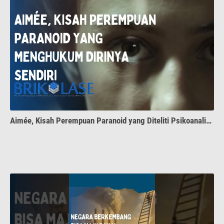
Aimée, Kisah Perempuan Paranoid yang Diteliti Psikoanalis, Jacques Lacan