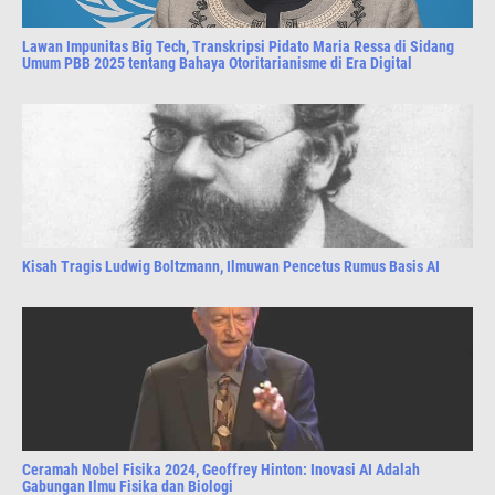
Lawan Impunitas Big Tech, Transkripsi Pidato Maria Ressa di Sidang
Umum PBB 2025 tentang Bahaya Otoritarianisme di Era Digital
Kisah Tragis Ludwig Boltzmann, Ilmuwan Pencetus Rumus Basis AI
Ceramah Nobel Fisika 2024, Geoffrey Hinton: Inovasi AI Adalah
Gabungan Ilmu Fisika dan Biologi