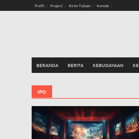
Skip
Profil
Project
Kirim Tulisan
Kontak
to
content
BERANDA
BERITA
KEBUDAYAAN
KE
IPO